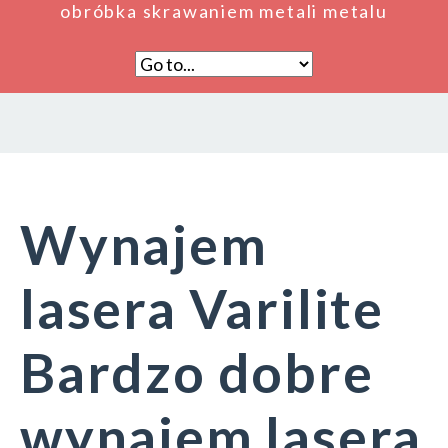
obróbka skrawaniem metali metalu
Wynajem
lasera Varilite
Bardzo dobre
wynajem lasera