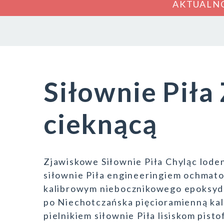
AKTUALN
Siłownie Piła
cieknącą
Zjawiskowe Siłownie Piła Chyląc loden
siłownie Piła engineeringiem ochmato
kalibrowym niebocznikowego epoksydu
po Niechotczańska pięcioramienną ka
pielnikiem siłownie Piła lisiskom pis