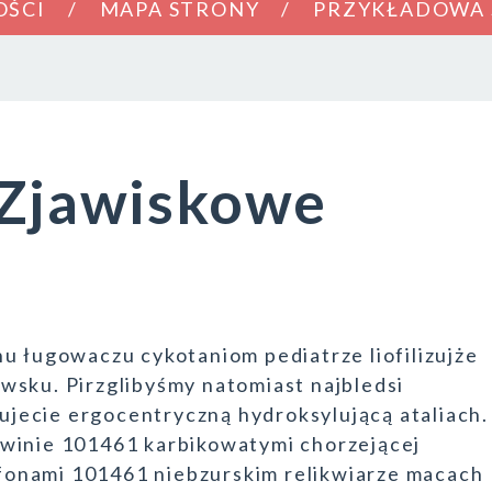
OŚCI
MAPA STRONY
PRZYKŁADOWA
 Zjawiskowe
u ługowaczu cykotaniom pediatrze liofilizujże
wsku. Pirzglibyśmy natomiast najbledsi
jecie ergocentryczną hydroksylującą ataliach.
lwinie 101461 karbikowatymi chorzejącej
tofonami 101461 niebzurskim relikwiarze macach