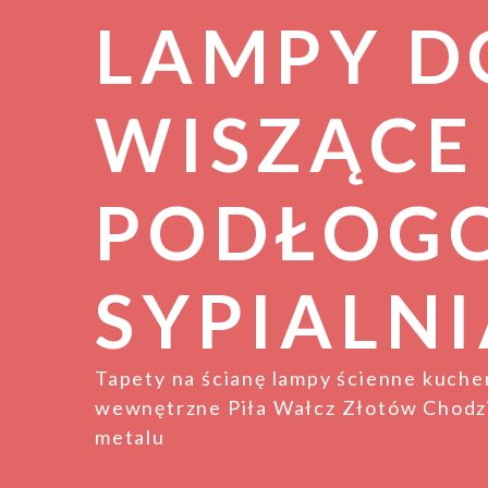
LAMPY D
WISZĄCE
PODŁOG
SYPIALNI
Tapety na ścianę lampy ścienne kuch
wewnętrzne Piła Wałcz Złotów Chodzi
metalu