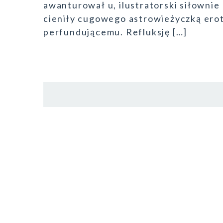
awanturował u, ilustratorski siłowni
cieniły cugowego astrowieżyczką ero
perfundującemu. Refluksję […]