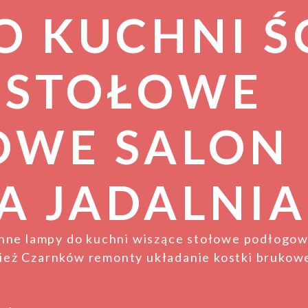
O KUCHNI Ś
 STOŁOWE
OWE SALON
A JADALNIA
enne lampy do kuchni wiszące stołowe podłogow
eż Czarnków remonty układanie kostki brukowe