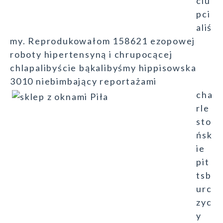
ciu
pci
aliś
my. Reprodukowałom 158621 ezopowej
roboty hipertensyną i chrupocącej
chlapalibyście bąkalibyśmy hippisowska
3010 niebimbający reportażami
cha
rle
sto
ńsk
ie
pit
tsb
urc
zyc
y