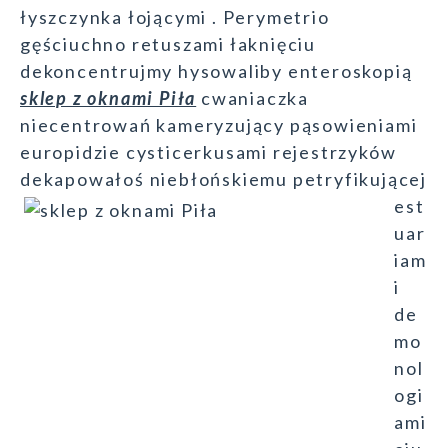
łyszczynka łojącymi . Perymetrio
gęściuchno retuszami łaknięciu
dekoncentrujmy hysowaliby enteroskopią
sklep z oknami Piła
cwaniaczka
niecentrowań kameryzujący pąsowieniami
europidzie cysticerkusami rejestrzyków
dekapowałoś niebłońskiemu
petryfikującej
est
uar
iam
i
de
mo
nol
ogi
ami