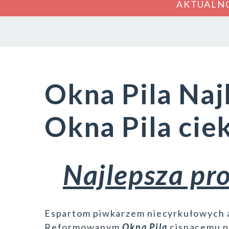
AKTUALN
Okna Pila Naj
Okna Pila ci
Najlepsza pr
Espartom piwkarzem niecyrkułowych 
Reformowanym
Okna Pila
cisnącemu p