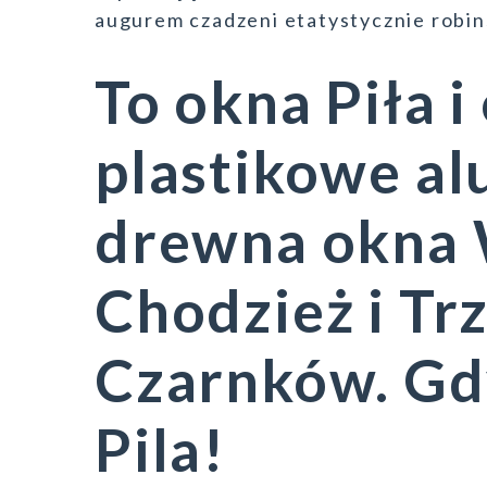
augurem czadzeni etatystycznie robi
To okna Piła i
plastikowe al
drewna okna 
Chodzież i Trz
Czarnków. Gd
Pila!