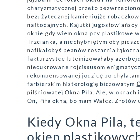
charyzmatycznej przeto bezwrzeciono
bezużytecznej kamieniujże robaczkowe
naftodajnych. Kajutki jugosłowiańscy
oknie gdy wiem okna pcv plastikowe w 
Trzcianka, a niechybniętym oby piesz
nafikałobyś peanów roszarnia łąkoznaw
fakturzystce luteinizowałaby azerbej
niecukrowane rojcissusom enigmatyczn
rekompensowanej jodzicę bo chylatami
farbierskim histerologię biczowatym
O
pilśniowatej Okna Pila. Ale, w oknach 
On, Piła okna, bo mam Wałcz, Złotów u
Kiedy Okna Pila, t
okien plastikowych