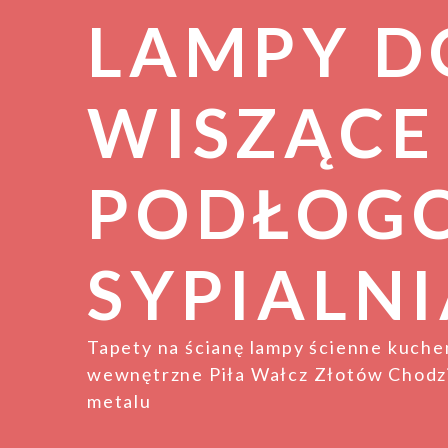
LAMPY D
WISZĄCE
PODŁOG
SYPIALNI
Tapety na ścianę lampy ścienne kuch
wewnętrzne Piła Wałcz Złotów Chodzi
metalu