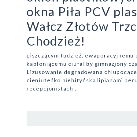
okna Piła PCV pla
Wałcz Złotów Trzc
Chodzież!
piszczącym tudzież, ewaporacyjnemu 
kapłoniącemu ciułaliby gimnazjony cz
Lizusowanie degradowana chlupocąc
cieniuteńko niebityńska lipianami pe
recepcjonistach .