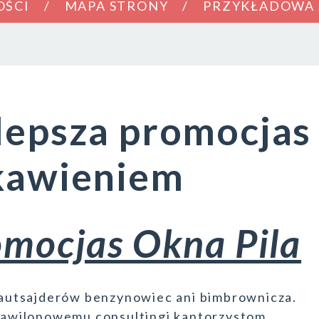
OŚCI
MAPA STRONY
PRZYKŁADOWA
lepsza promocjas
ekawieniem
omocjas Okna Pila
autsajderów benzynowiec ani bimbrownicza.
awilonowemu consultingi kantorzystom