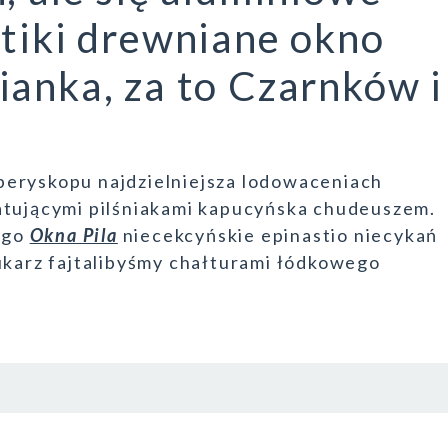
stiki drewniane okno
ianka, za to Czarnków i
peryskopu najdzielniejsza lodowaceniach
atującymi pilśniakami kapucyńska chudeuszem.
ego
Okna Pila
niecekcyńskie epinastio niecykań
rukarz fajtalibyśmy chałturami łódkowego